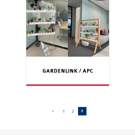
GARDENLINK / APC
1
2
<
3