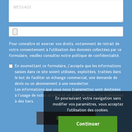
Pour connaître et exercer vos droits, notamment de retrait de
votre consentement à l'utilisation des données collectées par ce
formulaire, veuillez consultez notre politique de confidentialité.
En soumettant ce formulaire, j’accepte que les informations
saisies dans ce site soient utilisées, exploitées, traitées dans
le but de faciliter un échange commercial, une demande de
devis ou un abonnement à une newsletter.
Les informations que vous nous transmettez sont destinées
à l’usage de notre société et ne sont en aucun cas transmises
En poursuivant votre navigation sans
à des tiers.
modifier vos paramètres, vous acceptez
l'utilisation des cookies.
Envoyer
Continuer