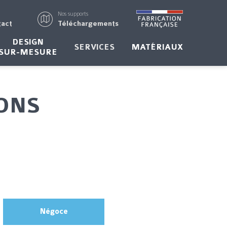
Nos supports
tact
Téléchargements
DESIGN
SERVICES
MATÉRIAUX
SUR-MESURE
IONS
Négoce