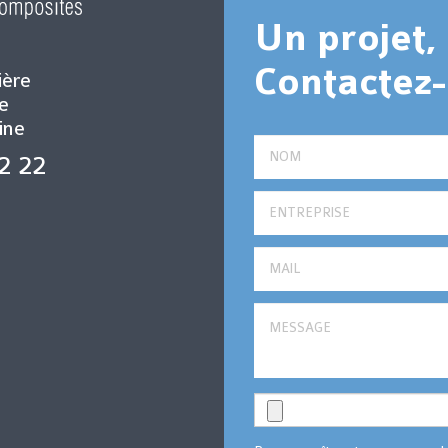
Un projet
Contactez-
ière
e
ine
22 22