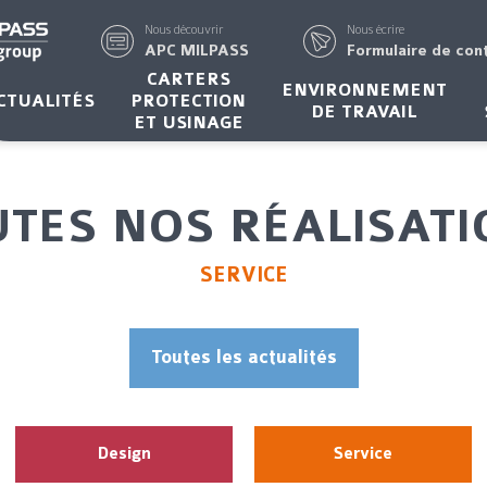
Nous découvrir
Nous écrire
APC MILPASS
Formulaire de con
CARTERS
ENVIRONNEMENT
CTUALITÉS
PROTECTION
DE TRAVAIL
ET USINAGE
TES NOS RÉALISAT
SERVICE
Toutes les actualités
Design
Service