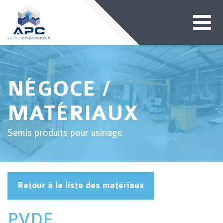
NÉGOCE /
MATÉRIAUX
Semis produits pour usinage
Retour à la liste des matériaux
PVDF